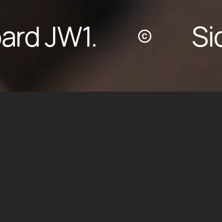
d JW1.
Sid