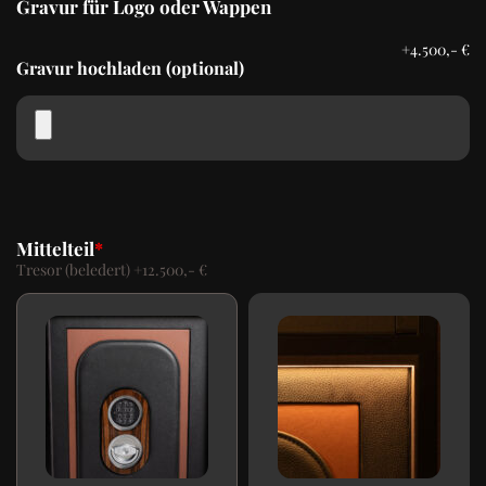
Gravur für Logo oder Wappen
+
4.500,-
€
Gravur hochladen (optional)
Mittelteil
*
Tresor (beledert)
+
12.500,- €