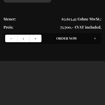
Steuer:
63.613,45 €
ohne MwSt.:
Preis:
75.700,- €
VAT included.
1
ORDER NOW