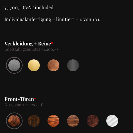
75.700,- €
VAT included.
Individualanfertigung – limitiert – 1. von 101.
Verkleidung + Beine
*
Edelstahl gebürstet
+
1.400,- €
Front-Türen
*
Nussbaum
+
1.200,- €