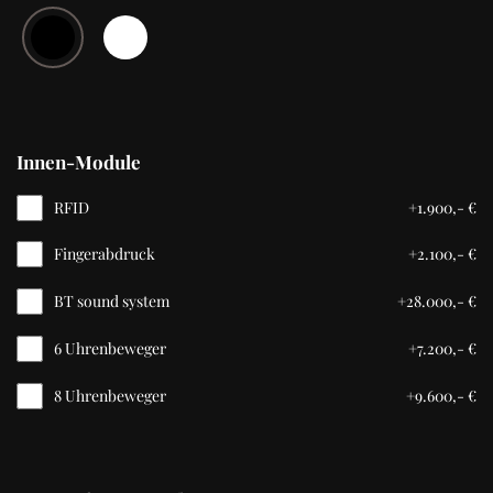
Innen-Module
RFID
+
1.900,-
€
Fingerabdruck
+
2.100,-
€
BT sound system
+
28.000,-
€
6 Uhrenbeweger
+
7.200,-
€
8 Uhrenbeweger
+
9.600,-
€